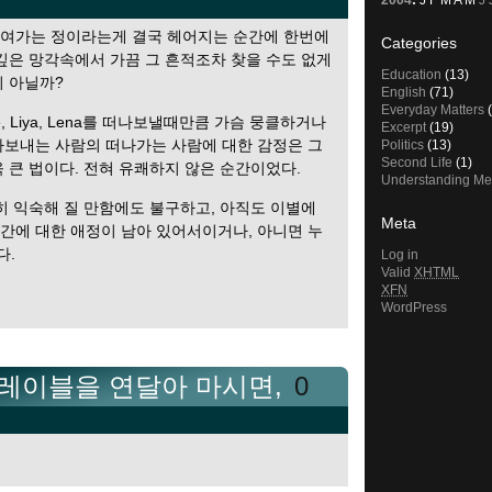
2004
:
J
F
M
A
M
J
쌓여가는 정이라는게 결국 헤어지는 순간에 한번에
Categories
깊은 망각속에서 가끔 그 흔적조차 찾을 수도 없게
Education
(13)
이 아닐까?
English
(71)
Everyday Matters
(
ate, Liya, Lena를 떠나보낼때만큼 가슴 뭉클하거나
Excerpt
(19)
나보내는 사람의 떠나가는 사람에 대한 감정은 그
Politics
(13)
Second Life
(1)
 큰 법이다. 전혀 유쾌하지 않은 순간이었다.
Understanding Me
히 익숙해 질 만함에도 불구하고, 아직도 이별에
Meta
간에 대한 애정이 남아 있어서이거나, 아니면 누
다.
Log in
Valid
XHTML
XFN
WordPress
레이블을 연달아 마시면,
0