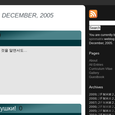
 DECEMBER, 2005
0
You are currently 
spinmatrix
weblog 
December, 2005.
는 것을 알면서도…
Pages
About
All Entries
Curriculum Vitae
Gallery
Guestbook
Archives
2009
:
J
F
M
A
M
J
2008
:
J
F
M
A
M
J
2007
:
J
F
M
A
M
J
вушки!
0
2006
:
J
F
M
A
M
J
2005
:
J
F
M
A
M
J