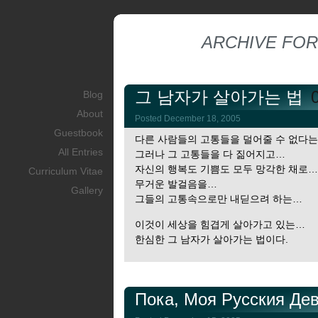
ARCHIVE FOR
그 남자가 살아가는 법
Blog
About
Posted December 18, 2005
Guestbook
다른 사람들의 고통들을 덜어줄 수 없다
All Entries
그러나 그 고통들을 다 짊어지고…
자신의 행복도 기쁨도 모두 망각한 채로…
Curriculum Vitae
무거운 발걸음을…
Gallery
그들의 고통속으로만 내딛으려 하는…
이것이 세상을 힘겹게 살아가고 있는…
한심한 그 남자가 살아가는 법이다.
Пока, Моя Русския Де