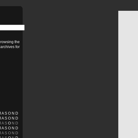
browsing the
archives for
J
A
S
O
N
D
J
A
S
O
N
D
J
A
S
O
N
D
J
A
S
O
N
D
J
A
S
O
N
D