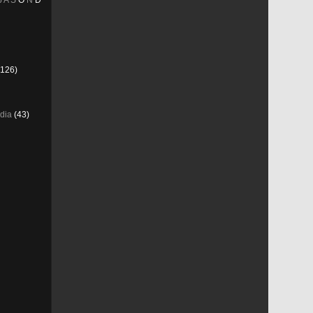
J
A
S
O
N
D
126)
dia
(43)