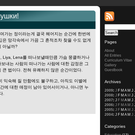
вушки!
쌓여가는 정이라는게 결국 헤어지는 순간에 한번에
깊은 망각속에서 가끔 그 흔적조차 찾을 수도 없게
Pages
이 아닐까?
About
All Entries
ate, Liya, Lena를 떠나보낼때만큼 가슴 뭉클하거나
Curriculum Vitae
나보내는 사람의 떠나가는 사람에 대한 감정은 그
Gallery
 큰 법이다. 전혀 유쾌하지 않은 순간이었다.
Guestbook
히 익숙해 질 만함에도 불구하고, 아직도 이별에
Archives
간에 대한 애정이 남아 있어서이거나, 아니면 누
2009
:
J
F
M
A
M
J
다.
2008
:
J
F
M
A
M
J
2007
:
J
F
M
A
M
J
2006
:
J
F
M
A
M
J
2005
:
J
F
M
A
M
J
2004
:
J
F
M
A
M
J
Categories