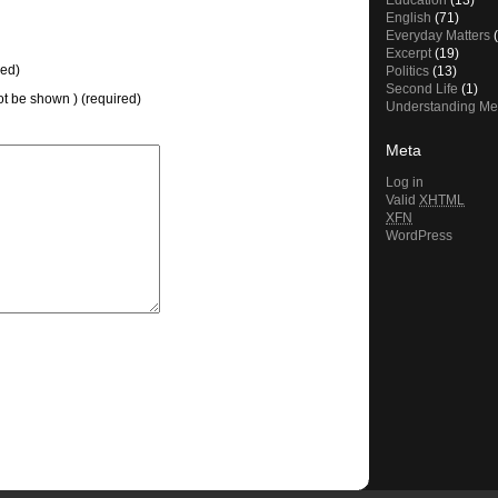
Education
(13)
English
(71)
Everyday Matters
(
Excerpt
(19)
ed)
Politics
(13)
Second Life
(1)
not be shown ) (required)
Understanding Me
Meta
Log in
Valid
XHTML
XFN
WordPress