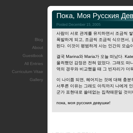
Пока, Моя Русския Де
Posted December 15, 2005
사람이 서로 관계를 유지하면서 조금씩 
Blog
폭발하게 되고, 조금씩 조금씩 식으면서, 
된다. 이것이 평범하게 사는 인간의 모습
About
Guestbook
결국 Marina와 Maria가 오늘 떠났다. K
울컥했던 감정은 전혀 없었다. 그래도 떠
All Entries
역의 경우와 비교했을 때 그 빈자리가 더욱
Curriculum Vitae
Gallery
이 나이쯤 되면, 헤어지는 것에 대해 충분
서투른 이유는 그래도 아직까지 나에게 인
군가 표현대로 쓸데없는 집착때문일 것이
пока, моя русския девушки!