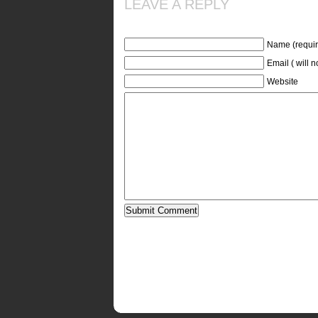
LEAVE A REPLY
Name (requir
Email ( will 
Website