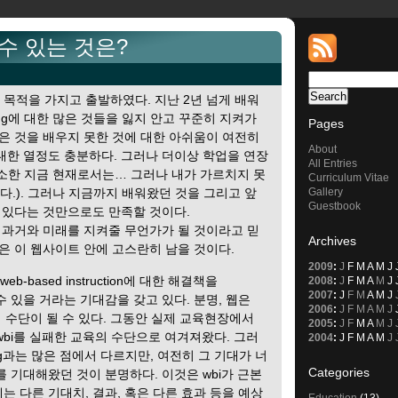
할 수 있는 것은?
 목적을 가지고 출발하였다. 지난 2년 넘게 배워
d learning에 대한 많은 것들을 잃지 안고 꾸준히 지켜가
Pages
많은 것을 배우지 못한 것에 대한 아쉬움이 여전히
About
대한 열정도 충분하다. 그러나 더이상 학업을 연장
All Entries
최소한 지금 현재로서는… 그러나 내가 가르치지 못
Curriculum Vitae
.). 그러나 지금까지 배워왔던 것을 그리고 앞
Gallery
Guestbook
수 있다는 것만으로도 만족할 것이다.
한 나의 과거와 미래를 지켜줄 무언가가 될 것이라고 믿
Archives
들은 이 웹사이트 안에 고스란히 남을 것이다.
2009
:
J
F
M
A
M
J
based instruction에 대한 해결책을
2008
:
J
F
M
A
M
J
2007
:
J
F
M
A
M
J
줄 수 있을 거라는 기대감을 갖고 있다. 분명, 웹은
2006
:
J
F
M
A
M
J
ng의 하나의 수단이 될 수 있다. 그동안 실제 교육현장에서
2005
:
J
F
M
A
M
J
wbi를 실패한 교육의 수단으로 여겨져왔다. 그러
2004
:
J
F
M
A
M
J
eaching과는 많은 점에서 다르지만, 여전히 그 기대가 너
Categories
를 기대해왔던 것이 분명하다. 이것은 wbi가 근본
는 다른 기대치, 결과, 혹은 다른 효과 등을 예상