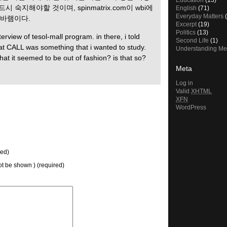
Education
(13)
 숙지해야할 것이며, spinmatrix.com이 wbi에
English
(71)
Everyday Matters
(
 바램이다.
Excerpt
(19)
Politics
(13)
erview of tesol-mall program. in there, i told
Second Life
(1)
hat CALL was something that i wanted to study.
Understanding Me
hat it seemed to be out of fashion? is that so?
Meta
Log in
Valid
XHTML
XFN
WordPress
ed)
not be shown ) (required)