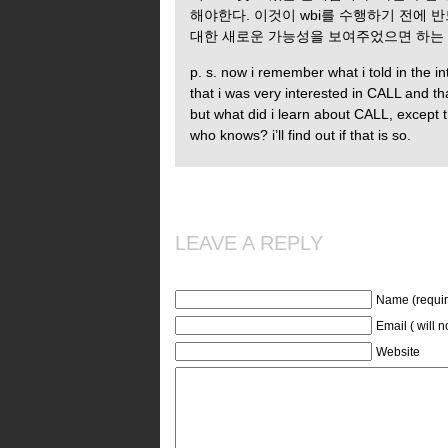
해야한다. 이것이 wbi를 수행하기 전에 반드시
대한 새로운 가능성을 보여주었으면 하는
p. s. now i remember what i told in the int
that i was very interested in CALL and t
but what did i learn about CALL, except t
who knows? i’ll find out if that is so.
LEAVE A REPLY
Name (requir
Email ( will 
Website