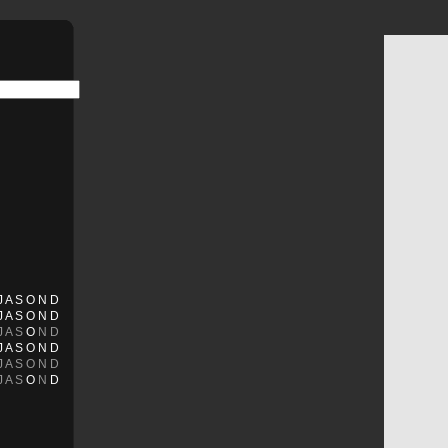
J
A
S
O
N
D
J
A
S
O
N
D
J
A
S
O
N
D
J
A
S
O
N
D
J
A
S
O
N
D
J
A
S
O
N
D