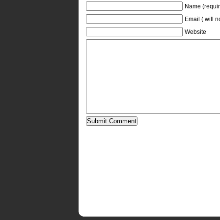
Name (requir
Email ( will 
Website