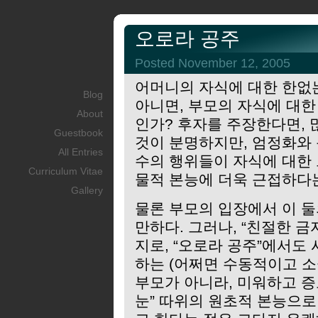
오로라 공주
Posted November 12, 2005
어머니의 자식에 대한 한없
Blog
아니면, 부모의 자식에 대
About
인가? 후자를 주장한다면,
Guestbook
것이 분명하지만, 엄정화와
All Entries
수의 행위들이 자식에 대한 
Curriculum Vitae
물적 본능에 더욱 근접하다
Gallery
물론 부모의 입장에서 이 
만하다. 그러나, “친절한 
지로, “오로라 공주”에서도
하는 (어쩌면 수동적이고 
부모가 아니라, 미워하고 증
눈” 따위의 원초적 본능으로